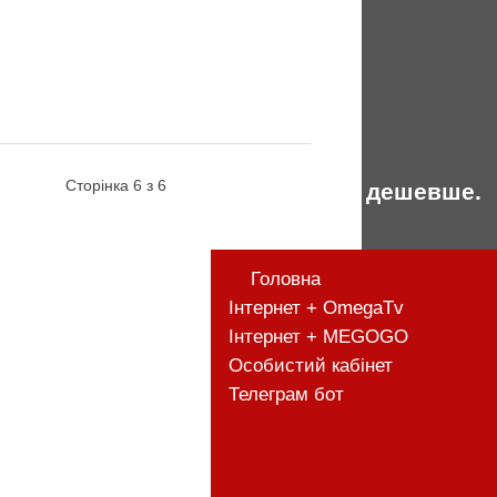
Сторінка 6 з 6
Разом дешевше.
Головна
Інтернет + OmegaTv
Інтернет + MEGOGO
Особистий кабінет
Телеграм бот