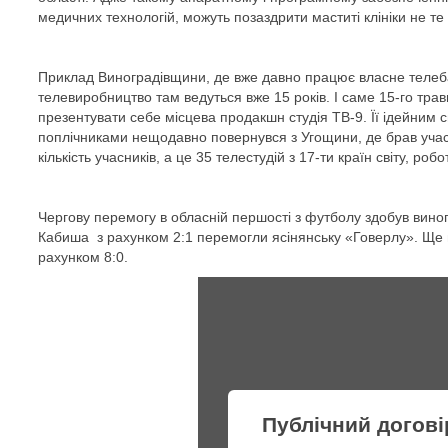
медичних технологій, можуть позаздрити маститі клініки не те
Приклад Виноградівщини, де вже давно працює власне телеба
телевиробництво там ведуться вже 15 років. І саме 15-го травн
презентувати себе місцева продакшн студія ТВ-9. Її ідейним 
поплічниками нещодавно повернувся з Угощини, де брав учас
кількість учасників, а це 35 телестудій з 17-ти країн світу, р
Чергову перемогу в обласній першості з футболу здобув вино
Кабиша з рахунком 2:1 перемогли ясінянську «Говерлу». Ще 
рахунком 8:0.
Публічний догові