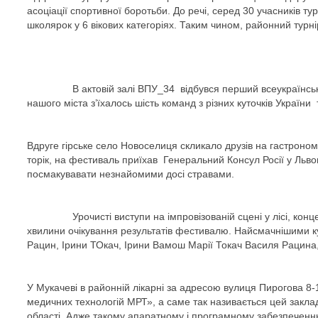
асоціації спортивної боротьби. До речі, серед 30 учасників ту
школярок у 6 вікових категоріях. Таким чином, районний турні
В актовій залі ВПУ_34 відбувся перший всеукраїнський ч
нашого міста з’їхалось шість команд з різних куточків Україн
Вдруге гірське село Новоселиця скликало друзів на гастроном
торік, на фестиваль приїхав Генеральний Консул Росії у Львов
посмакувавати незнайомими досі стравами.
Урочисті виступи на імпровізованій сцені у лісі, концертн
хвилини очікування результатів фестивалю. Найсмачнішими к
Рацин, Ірини ТОкач, Ірини Вамош Марії Токач Василя Рацина,
У Мукачеві в районній лікарні за адресою вулиця Пирогова 8
медичних технологій МРТ», а саме так називається цей заклад,
області. Адже такому апаратному і програмному забезпеченню