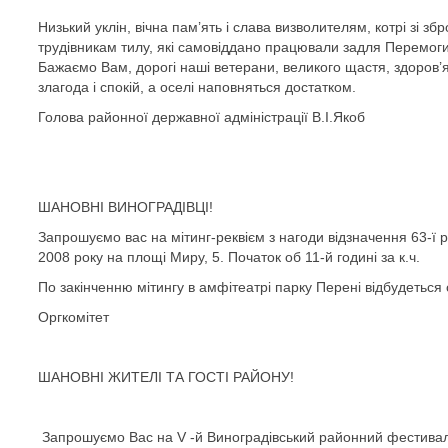
Низький уклін, вічна пам’ять і слава визволителям, котрі зі з
трудівникам тилу, які самовіддано працювали задля Перемоги.
Бажаємо Вам, дорогі наші ветерани, великого щастя, здоров’я
злагода і спокій, а оселі наповняться достатком.
Голова районної державної адміністрації В.І.Якоб
ШАНОВНІ ВИНОГРАДІВЦІ!
Запрошуємо вас на мітинг-реквієм з нагоди відзначення 63-ї рі
2008 року на площі Миру, 5. Початок об 11-й годині за к.ч.
По закінченню мітингу в амфітеатрі парку Перені відбудетьс
Оргкомітет
ШАНОВНІ ЖИТЕЛІ ТА ГОСТІ РАЙОНУ!
Запрошуємо Вас на V -й Виноградівський районний фестива