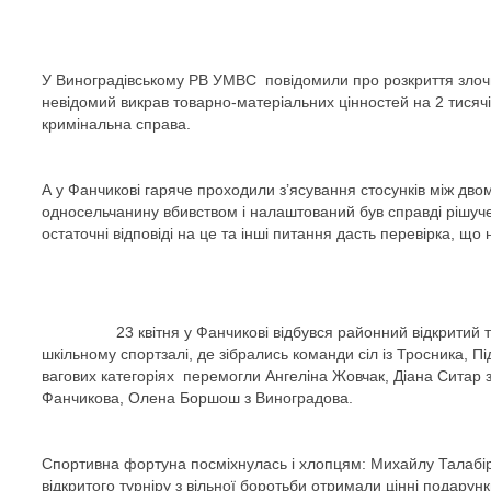
У Виноградівському РВ УМВС повідомили про розкриття злочин
невідомий викрав товарно-матеріальних цінностей на 2 тися
кримінальна справа.
А у Фанчикові гаряче проходили з’ясування стосунків між дв
односельчанину вбивством і налаштований був справді рішуче
остаточні відповіді на це та інші питання дасть перевірка, що 
23 квітня у Фанчикові відбувся районний відкритий турнір
шкільному спортзалі, де зібрались команди сіл із Тросника, 
вагових категоріях перемогли Ангеліна Жовчак, Діана Ситар 
Фанчикова, Олена Боршош з Виноградова.
Спортивна фортуна посміхнулась і хлопцям: Михайлу Талабір
відкритого турніру з вільної боротьби отримали цінні подарун