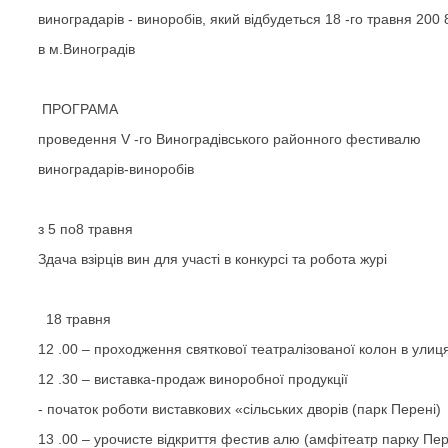
виноградарів - виноробів, який відбудеться 18 -го травня 200 
в м.Виноградів
ПРОГРАМА
проведення V -го Виноградівського районного фестивалю
виноградарів-виноробів
з 5 по8 травня
Здача взірців вин для участі в конкурсі та робота журі
18 травня
12 .00 – проходження святкової театралізованої колон в улиц
12 .30 – виставка-продаж виноробної продукції
- початок роботи виставкових «сільських дворів (парк Перені)
13 .00 – урочисте відкриття фестив алю (амфітеатр парку Пер