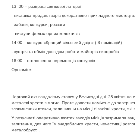
13 .00 – розіграш святкової лотереї
- виставка-продаж творів декоративно-прик ладного мистецтв
- забави, конкурси, розваги
– виступи фольклорних колективів
14.00 – конкурс «Кращий сільський двір » ( 8 номінацій)
- зустріч та обмін досвідом роботи майстрів-виноробів
16.00 – оголошення переможців конкурсів
Оргкомітет
Черговий акт вандалізму стався у Великодні дні. 28 квітня на
металеві хрести з могил. Проте довести намічене до заверше
зловмисники втекли, залишивши на мiсцi ті залiзнi хрести, які 
У результаті оперативно вжитих заходів міліція затримала ва
запитання, для чого їм знадобилися хрести, нечестивці розпо
металобрухт...