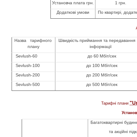
Установча плата грн.
1 грн.
Додаткові умови
По квартирі, д
одатк
Назва тарифного
Швидкість приймання та передаванн
плану
інформації
Sevlush-60
до 60 Мбіт/сек
Sevlush-100
до 100 Мбіт/сек
Sevlush-200
до 200 Мбіт/сек
Sevlush-500
до 500 Mбіт/сек
"U
Тарифні плани
Установ
Багатоквартирні будинк
та акційні пі