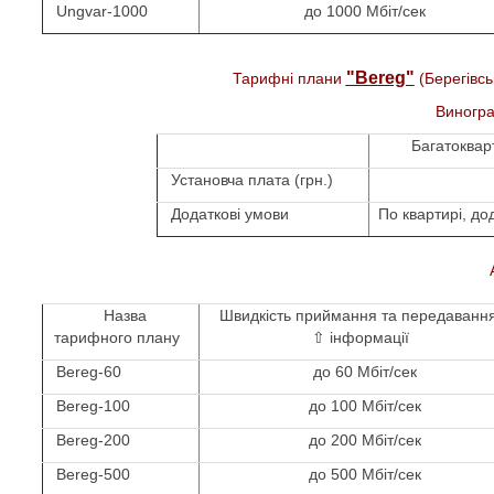
Ungvar-1000
до 1000 Мбіт/сек
"Bereg"
Тарифні
плани
(Берегівсь
Виногра
Багатоквар
Установча плата (грн.)
Додаткові умови
По квартирі, д
о
Назва
Швидкість приймання та передаванн
тарифного
плану
⇧
інформації
Bereg-60
до 60 Мбіт/сек
Bereg-100
до 100 Мбіт/сек
Bereg-200
до 200 Мбіт/сек
Bereg-500
до 500 Mбіт/сек