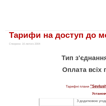
Тарифи на доступ до ме
Створено: 16 лютого 2004
Тип з'єднанн
Оплата всіх 
"Sevlus
Тарифні плани
Установч
З додатковою уго