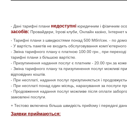
недоступні
- Дані тарифні плани
юридичним і фізичним особ
засобів:
Провайдери, Ігрові клуби, Онлайн казіно, Інтернет м
- Тарифні плани з швидкостями понад 500 Мбіт/сек. - по домо
- У вартість пакетів не входить обслуговування комп'ютерног
- Зміна тарифного плану є платною 100.00 грн., при переход
тарифні плани з більшою вартістю.
- Призупинення надання послуг є платним - 20.00 грн.за коже
- Зміна тарифного плану та призупинення послуг можливі при 
відповідних коштів.
- При неcплаті, надання послуг призупиняється і продовжуєтьс
- При несплаті понад один місяць, нарахування за послуги п
- Продовження надання послуг можливе після оплати заборгова
замовлені послуги.
+ Тестово включена більша швидкість прийому і передачі дан
Заявки приймаються: