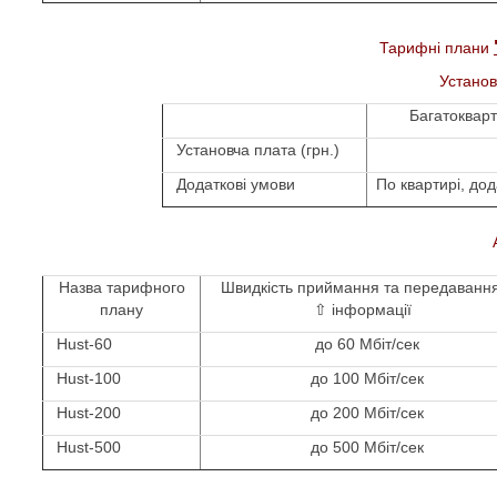
Тар
ифні плани
Установ
Багатокварт
Установча плата (грн.)
Додаткові умови
По квартирі, д
од
Назва тарифного
Швидкість приймання та передаванн
плану
⇧
інформації
Hust-60
до 60 Мбіт/сек
Hust-100
до 100 Мбіт/сек
Hust-200
до 200 Мбіт/сек
Hust-500
до 500 Мбіт/сек