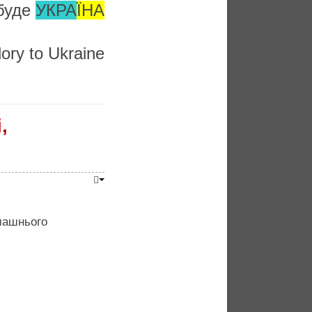
буде
УКРА
ЇНА
ory to Ukraine
,
машнього