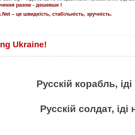
ачення разом - дешевше !
.Net – це швидкість, стабільність, зручність.
ng Ukraine!
Русскiй корабль, iд
Русскiй cолдат, iдi