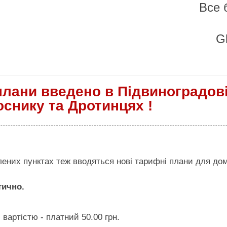
Все 
Gl
плани введено в Підвиноградові
оснику та Дротинцях !
лених пунктах теж вводяться нові тарифні плани для до
тично.
вартістю - платний 50.00 грн.