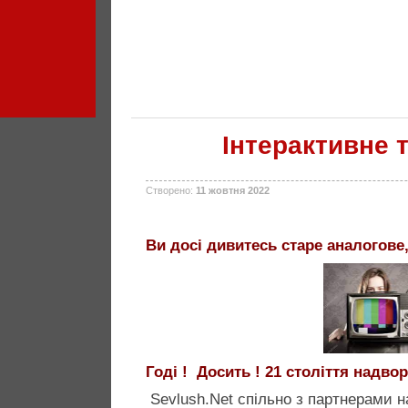
Інтерактивне 
Створено:
11 жовтня 2022
Ви досі дивитесь старе аналогов
Годі ! Досить ! 21 століття надворі
Sevlush.Net спільно з партнерами н