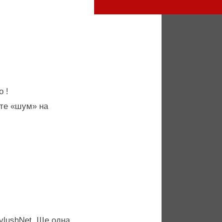
 Вас час !
о !
ите «шум» на
evlushNet. Ще одна