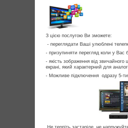
З цією послугою Ви зможете:
- переглядати Ваші улюблені тел
- призупиняти перегляд коли у Вас б
- якість зображення від звичайного
екрані, який характерний для аналог
- Можливе підключення одразу 5-ти
Не терпіть застаріле, не напружуйте