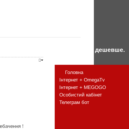
Разом дешевше.
Головна
Інтернет + OmegaTv
Інтернет + MEGOGO
Особистий кабінет
Телеграм бот
ебачення !