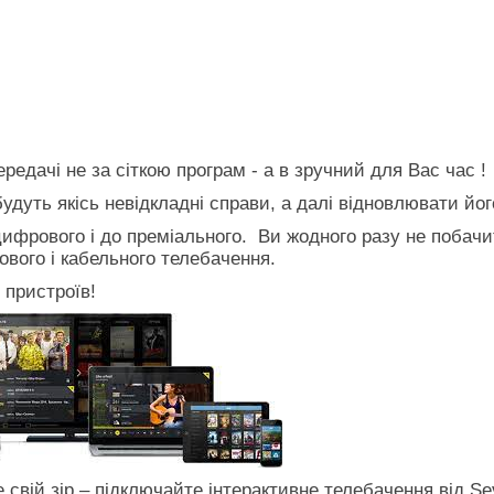
епередачі не за сіткою програм - а в зручний для
удуть якісь невідкладні справи, а далі відновлювати йог
 цифрового і до преміального. Ви жодного разу не побач
ового і кабельного телебачення.
 пристроїв!
 свій зір – підключайте інтерактивне телебачення від S