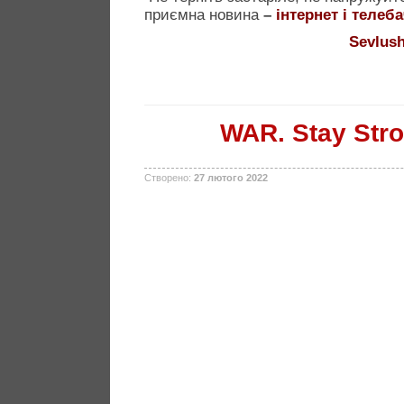
приємна новина
–
інтернет і телеб
Sevlush
WAR. Stay Stro
Створено:
27 лютого 2022