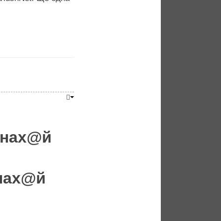
i нах@й
 нах@й