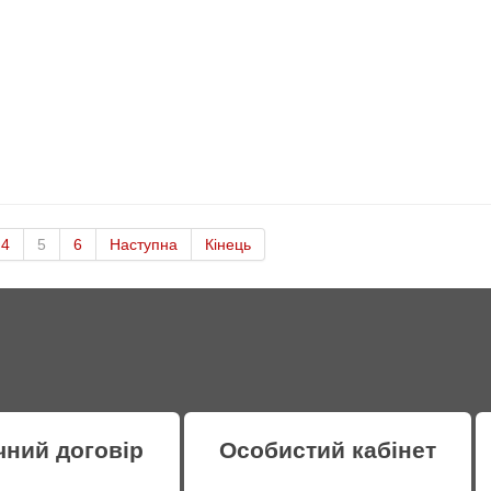
4
5
6
Наступна
Кінець
чний договір
Особистий кабінет