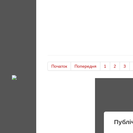
Початок
Попередня
1
2
3
Публі